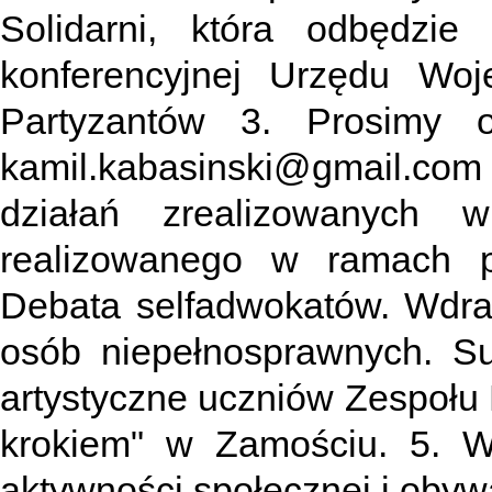
Solidarni, która odbędzi
konferencyjnej Urzędu Woj
Partyzantów 3. Prosimy o
kamil.kabasinski@gmail.co
działań zrealizowanych 
realizowanego w ramach p
Debata selfadwokatów. Wdr
osób niepełnosprawnych. Su
artystyczne uczniów Zespołu 
krokiem" w Zamościu. 5. W
aktywności społecznej i obywa